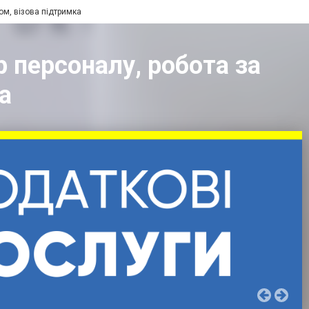
ом, візова підтримка
р персоналу, робота за
а