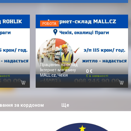
РОБОТА
Працівник на склад
Інтернет-магазину
0 €
MALL.cz, Чехія
вності
Є в наявності
вання за кордоном
Ще