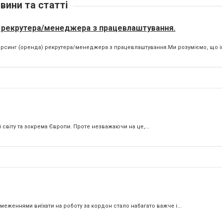
вини та статті
а) рекрутера/менеджера з працевлаштування.
сорсинг (оренда) рекрутера/менеджера з працевлаштування.Ми розуміємо, що 
і світу та зокрема Європи. Проте незважаючи на це,...
бмеженнями виїхати на роботу за кордон стало набагато важче і...