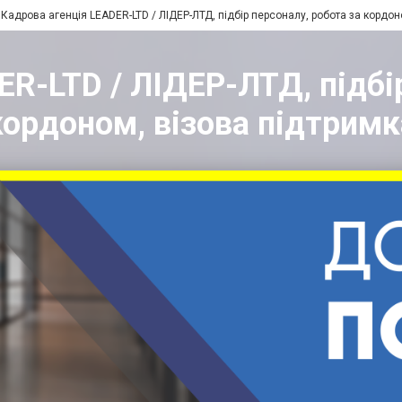
Кадрова агенція LEADER-LTD / ЛІДЕР-ЛТД, підбір персоналу, робота за кордон
R-LTD / ЛІДЕР-ЛТД, підбі
кордоном, візова підтримк