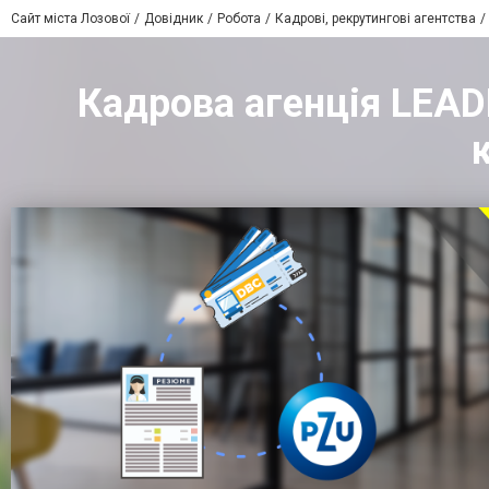
Сайт міста Лозової
Довідник
Робота
Кадрові, рекрутингові агентства
Кадрова агенція LEADE