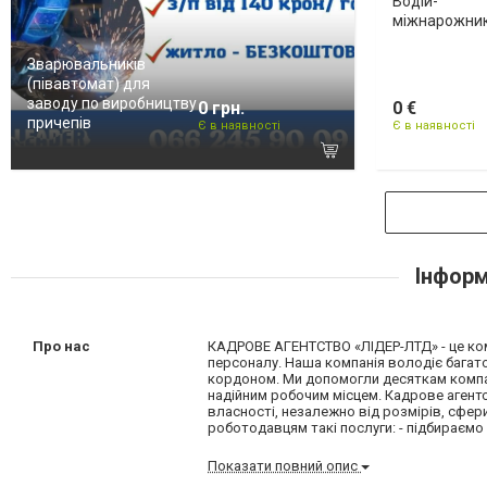
Водій-
міжнарожни
Зварювальників
(півавтомат) для
заводу по виробництву
0 грн.
0 €
причепів
Є в наявності
Є в наявності
Інформ
Про нас
КАДРОВЕ АГЕНТСТВО «ЛІДЕР-ЛТД» - це кома
персоналу. Наша компанія володіє багатор
кордоном. Ми допомогли десяткам компані
надійним робочим місцем. Кадрове агент
власності, незалежно від розмірів, сфер
роботодавцям такі послуги: - підбираємо 
Показати повний опис