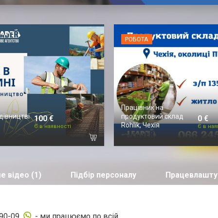
РОБОТА
Працівник на
дівництві
продуктовий склад
100 €
0 €
Rohlik, Чехія
Є в наявності
Є в ная
е відео (1)
Підбір персоналу
Працевлашту
90-09
- ми працюємо по всій