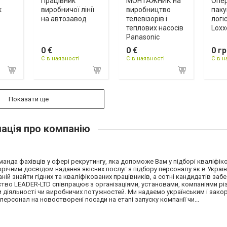
Працівник
МОНТАЖНИК на
Опер
к
виробничої лінії
виробництво
паку
на автозавод
телевізорів і
логі
теплових насосів
Loxx
Panasonic
0 €
0 €
0 гр
Є в наявності
Є в наявності
Є в н
Показати ще
ація про компанію
нда фахівців у сфері рекрутингу, яка допоможе Вам у підборі кваліфік
ічним досвідом надання якісних послуг з підбору персоналу як в Україні,
й знайти гідних та кваліфікованих працівників, а сотні кандидатів заб
ство LEADER-LTD співпрацює з організаціями, установами, компаніями р
и діяльності чи виробничих потужностей. Ми надаємо українським і зак
персонал на новостворені посади на етапі запуску компанії чи...