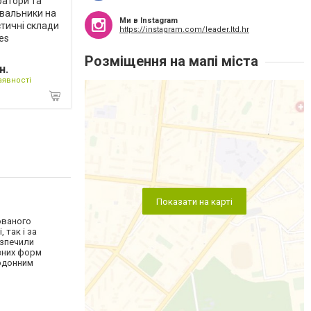
атори та
вальники на
Ми в Instagram
стичні склади
https://instagram.com/leader.ltd.hr
es
Розміщення на мапі міста
н.
аявності
Показати на карті
ованого
 так і за
езпечили
ізних форм
ордонним