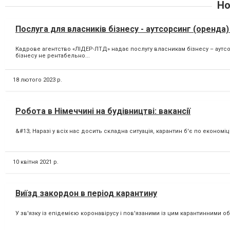
Но
Послуга для власників бізнесу - аутсорсинг (оренд
Кадрове агентство «ЛІДЕР-ЛТД» надає послугу власникам бізнесу – аут
бізнесу не рентабельно...
18 лютого 2023 р.
Робота в Німеччині на будівництві: вакансії
&#13; Наразі у всіх нас досить складна ситуація, карантин б'є по економіц
10 квітня 2021 р.
Виїзд закордон в період карантину
У зв'язку із епідемією коронавірусу і пов'язаними із цим карантинними о