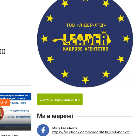
00
Це моє підприємство
БОТА
Ми в мережі
Ми у Facebook
https://facebook.com/leader.ltd.hr/?ref=bookmarks