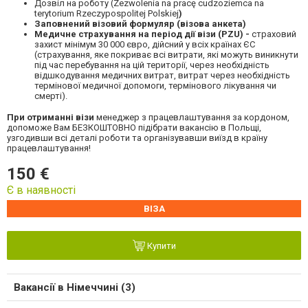
Дозвіл на роботу (Zezwolenia na pracę cudzoziemca na
terytorium Rzeczypospolitej Polskiej
)
Заповнений візовий формуляр (візова анкета)
Медичне страхування на період дії візи (
PZU
) -
страховий
захист мінімум 30 000 євро, дійсний у всіх країнах ЄС
(страхування, яке покриває всі витрати, які можуть виникнути
під час перебування на цій території, через необхідність
відшкодування медичних витрат, витрат через необхідність
термінової медичної допомоги, термінового лікування чи
смерті).
При отриманні візи
менеджер з працевлаштування за кордоном,
допоможе Вам БЕЗКОШТОВНО підібрати вакансію в Польщі,
узгодивши всі деталі роботи та організувавши виїзд в країну
працевлаштування!
150 €
Є в наявності
ВІЗА
Купити
Вакансії в Німеччині (3)