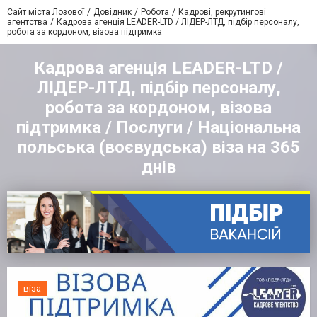
Сайт міста Лозової
Довідник
Робота
Кадрові, рекрутингові
агентства
Кадрова агенція LEADER-LTD / ЛІДЕР-ЛТД, підбір персоналу,
робота за кордоном, візова підтримка
Кадрова агенція LEADER-LTD /
ЛІДЕР-ЛТД, підбір персоналу,
робота за кордоном, візова
підтримка / Послуги / Національна
польська (воєвудська) віза на 365
днів
віза