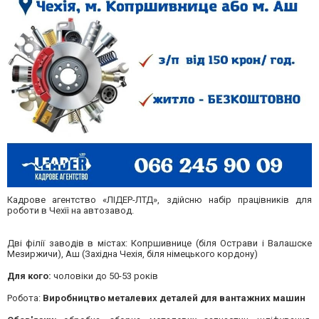
Кадрове агентство «ЛІДЕР-ЛТД», здійсню набір працівників для
роботи в Чехїі на автозавод.
Дві філії заводів в містах: Копршивнице (біля Острави і Валашске
Мезиржичи), Аш (Західна Чехія, біля німецького кордону)
Для кого:
чоловіки до 50-53 років
Робота:
Виробництво металевих деталей для вантажних машин