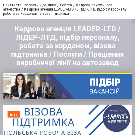
Сайт міста Лозової
Довідник
Робота
Кадрові, рекрутингові
агентства
Кадрова агенція LEADER-LTD / ЛІДЕР-ЛТД, підбір персоналу,
робота за кордоном, візова підтримка
Кадрова агенція LEADER-LTD /
ЛІДЕР-ЛТД, підбір персоналу,
робота за кордоном, візова
підтримка / Послуги / Працівник
виробничої лінії на автозавод
віза