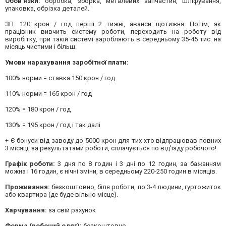
Обов'язки:
обробка, зборка, металевих запчастин, шліфування,
упаковка, обрізка деталей.
ЗП: 120 крон / год перші 2 тижні, аванси щотижня. Потім, як
працівник вивчить систему роботи, переходить на роботу від
виробітку, при такій системі заробляють в середньому 35-45 тис. на
місяць чистими і більш.
Умови нарахування заробітної плати:
100% норми = ставка 150 крон / год
110% норми = 165 крон / год
120% = 180 крон / год
130% = 195 крон / год і так далі
+ Є бонуси від заводу до 5000 крон для тих хто відпрацював повних
3 місяці, за результатами роботи, сплачується по від'їзду робочого!
Графік роботи:
3 дня по 8 годин і 3 дні по 12 годин, за бажанням
можна і 16 годин, є нічні зміни, в середньому 220-250 годин в місяців.
Проживання:
безкоштовно, біля роботи, по 3-4 людини, гуртожиток
або квартира (де буде вільно місце).
Харчування:
за свій рахунок
Форма (робочий одяг):
безкоштовно