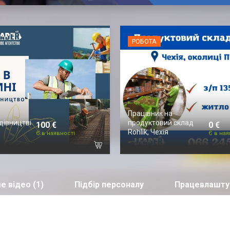
РОБОТА
Працівник на
дівництві
продуктовий склад
100 €
0 €
Rohlik, Чехія
Є в наявності
Є в ная
е відео (1)
Підбір персоналу
Працевлашту