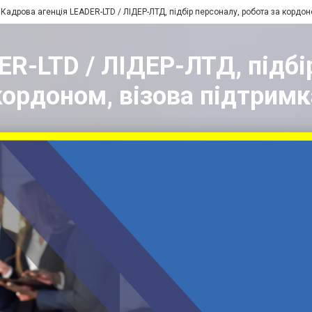
Кадрова агенція LEADER-LTD / ЛІДЕР-ЛТД, підбір персоналу, робота за кордон
R-LTD / ЛІДЕР-ЛТД, підбі
кордоном, візова підтримк