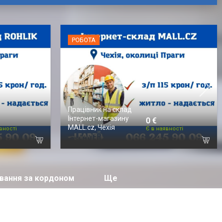
РОБОТА
Працівник на склад
Інтернет-магазину
0 €
MALL.cz, Чехія
вності
Є в наявності
вання за кордоном
Ще