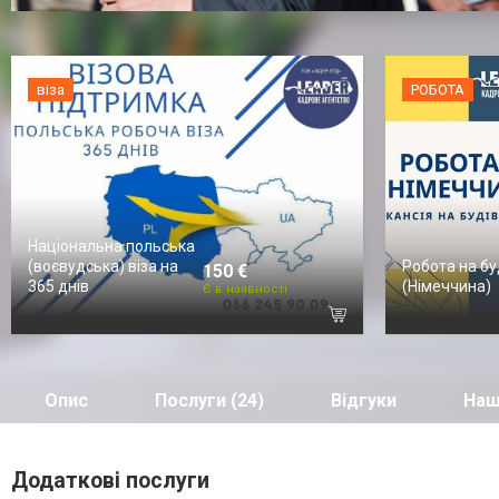
віза
РОБОТА
Національна польська
(воєвудська) віза на
Робота на бу
150 €
365 днів
(Німеччина)
Є в наявності
Опис
Послуги (24)
Відгуки
Наш
Додаткові послуги