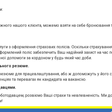
и:
жного нашого клієнта, можемо взяти на себе бронювання 
луги з оформлення страхових полісів. Оскільки страхування
ормлений поліс забезпечить Ваш надійний захист на час 
дної допомоги за кордоном у будь-який час доби.
льного резюме.
 резюме для працевлаштування, або ж допоможуть у його с
нціях та перевагах як кандидата на вакансію.
давцями.
роботодавцем, розвіємо Ваші страхи та невпевненість. Ми
м!