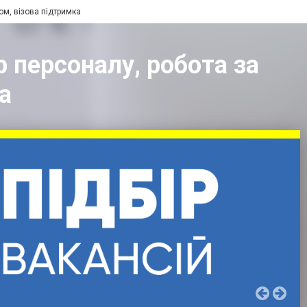
ом, візова підтримка
р персоналу, робота за
а