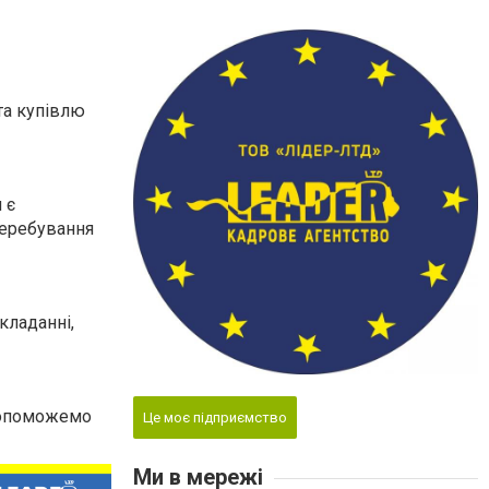
та купівлю
 є
перебування
кладанні,
 допоможемо
Це моє підприємство
Ми в мережі