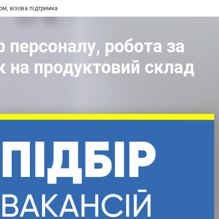
ом, візова підтримка
р персоналу, робота за
ик на продуктовий склад