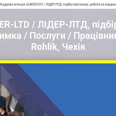
Кадрова агенція LEADER-LTD / ЛІДЕР-ЛТД, підбір персоналу, робота за кордон
R-LTD / ЛІДЕР-ЛТД, підбі
имка / Послуги / Працівн
Rohlik, Чехія