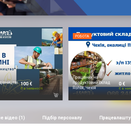
РОБОТА
Працівник на
дівництві
продуктовий склад
100 €
0 €
Rohlik, Чехія
Є в наявності
Є в ная
е відео (1)
Підбір персоналу
Працевлашту