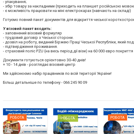
- упакування;
- збір товару за накладними (приходить на планшет російською мовою,
- є можливість працювати на міні електрокарах (навчають на складі)
Готуємо повний пакет документів для відкриття чеської короткостроко
У візовий пакет входить:
- заповнений візовий формуляр
- трудовий договір з Чеської сторони.
- дозвіл на роботу, виданий Біржею Праці Чеської Республіки, який по
- підтвердження проживання.
- страховий поліс PZU (на весь період дії візи) на 60 000 євро покриття
Документи готуються орієнтовно 30-40 днів!
+ 10 - 14 днів - розглядає візовий центр
Ми здійснюємо набір працівників по всій території України!
Більш детальніше по телефону - 066 245 90 09
РОБОТА
РОБОТА
РОБОТА