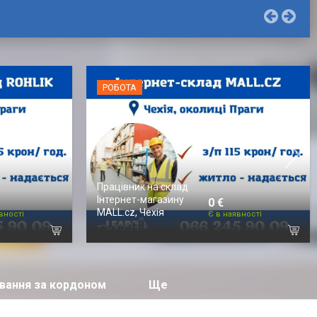
РОБОТА
Працівник на склад
Інтернет-магазину
0 €
MALL.cz, Чехія
вності
Є в наявності
вання за кордоном
Ще